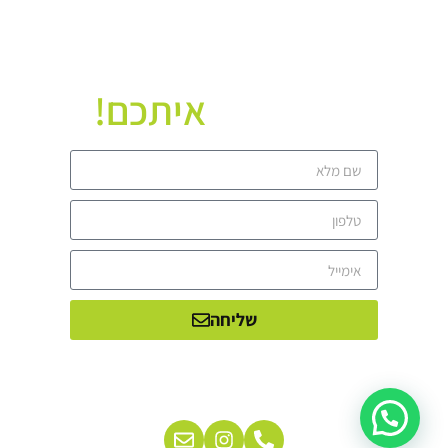
איתכם!
נשמח לשוחח
שליחה