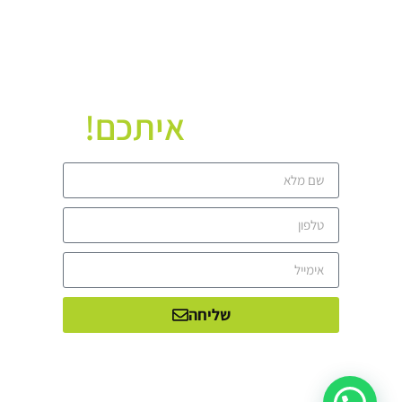
איתכם!
נשמח לשוחח
שליחה